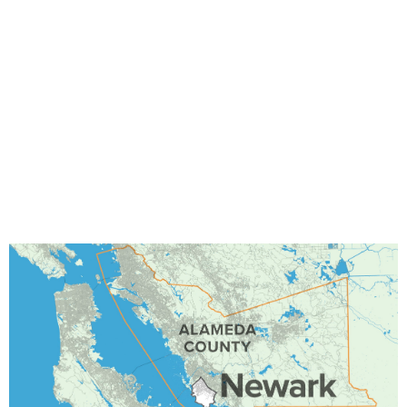
¿Qué hace de Newark un Hotspot de
resiliencia?
Newark se enfrenta a los impactos del cambio climático y la
subida del nivel del mar con miles de millones de dólares en
activos en riesgo, así como graves impactos en las vidas
humanas y los medios de subsistencia si no se toman
medidas. En la actualidad, su capacidad de recuperación
costera se ve amenazada por proyectos de urbanización que
pavimentarán hábitats críticos para especies en peligro de
extinción y situarán a miles de residentes en una zona
inundable de la FEMA, lo que requiere una protección
inmediata.