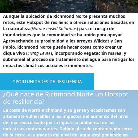
Aunque la ubicación de Richmond Norte presenta muchos
retos, este Hotspot de resiliencia ofrece soluciones basadas en
la naturaleza
(
Nature-based Solutions
)
para el riesgo de
inundaciones que la comunidad se ha unido para apoyar.
Aprovechando su proximidad a los arroyos Wildcat y San
Pablo, Richmond Norte puede hacer cosas como crear un
dique vivo
(
Living Levee
), incorporando vegetación mareal y
submareal al proceso de tratamiento del agua para mitigar los
impactos climáticos actuales e inminentes.
OPORTUNIDADES DE RESILIENCIA
¿Qué hace de Richmond Norte un Hotspot
de resiliencia?
La costa de North Richmond y su gente y ecosistemas son
altamente vulnerables a los impactos del aumento del nivel
del mar exacerbado por la injusticia ambiental de las
industrias contaminantes. Debido al suelo contaminado cerca
de la costa, el aumento del nivel del agua está poniendo en